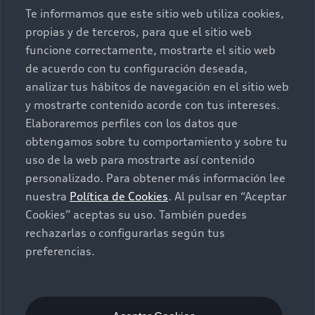
Conócenos
Te informamos que este sitio web utiliza cookies,
propias y de terceros, para que el sitio web
Postventa
Nuestras Promociones
funcione correctamente, mostrarte el sitio web
de acuerdo con tu configuración deseada,
Autos Nuevos
Audi Aftersales
analizar tus hábitos de navegación en el sitio web
y mostrarte contenido acorde con tus intereses.
Seminuevos
Quiero un Audi nuevo
Elaboraremos perfiles con los datos que
obtengamos sobre tu comportamiento y sobre tu
Contacto
uso de la web para mostrarte así contenido
Audi certified:Plus
personalizado. Para obtener más información lee
nuestra
Política de Cookies
. Al pulsar en “Aceptar
Contáctanos
Cookies” aceptas su uso. También puedes
Citas de servicio
rechazarlas o configurarlas según tus
preferencias.
Información de vehículo nuevo
©2025 Audi de México división de Volkswagen de
México S.A. de C.V. Todos los derechos reservados.